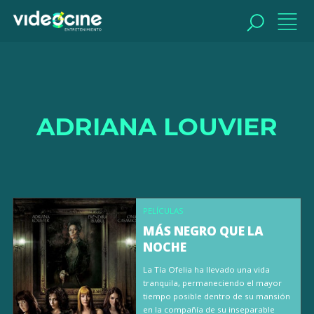
BUSCAR
ADRIANA LOUVIER
PELÍCULAS
MÁS NEGRO QUE LA
NOCHE
La Tía Ofelia ha llevado una vida
tranquila, permaneciendo el mayor
tiempo posible dentro de su mansión
en la compañía de su inseparable