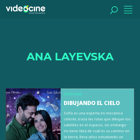
BUSCAR
ANA LAYEVSKA
PELÍCULAS
DIBUJANDO EL CIELO
Sofía es una experta en mecánica
celeste, traza las rutas que dibujan los
satélites en el espacio, sin embargo
no tiene idea de cuál es su camino en
la tierra, lleva años estudiando un