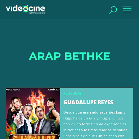
BUSCAR
ARAP BETHKE
PELÍCULAS
GUADALUPE REYES
Desde que eran adolescentes Luis y
Hugo han sido uña y mugre; juntos
han vivido todo tipo de experiencias
iniciáticas y los más osados desafíos,
Pero a raíz de que Luis se casó con