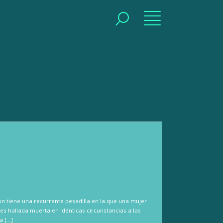
BUSCAR
n tiene una recurrente pesadilla en la que una mujer
s hallada muerta en idénticas circunstancias a las
a […]