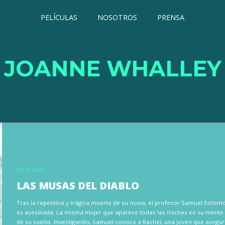
PELÍCULAS
NOSOTROS
PRENSA
JOANNE WHALLEY
PELÍCULAS
LAS MUSAS DEL DIABLO
Tras la repentina y trágica muerte de su novia, el profesor Samuel Solomo
es asesinada. La misma mujer que aparece todas las noches en su mente e
de su sueño. Investigando, Samuel conoce a Rachel, una joven que asegur