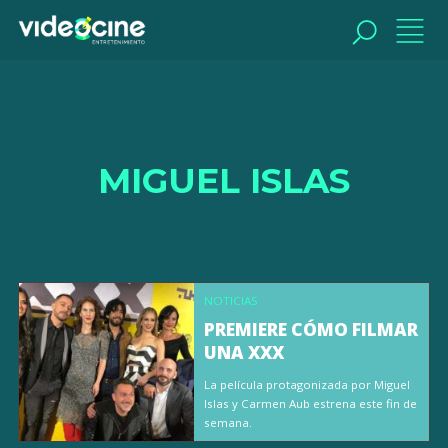
BUSCAR
MIGUEL ISLAS
NOTICIAS
PREMIERE CÓMO FILMAR
UNA XXX
La película protagonizada por Miguel
Islas y Carmen Aub estrena este fin de
semana.