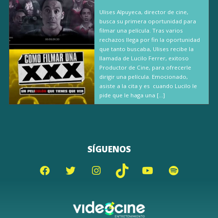
Ulises Alpuyeca, director de cine,
busca su primera oportunidad para
filmar una película. Tras varios
rechazos llega por fin la oportunidad
que tanto buscaba, Ulises recibe la
llamada de Lucilo Ferrer, exitoso
Productor de Cine, para ofrecerle
dirigir una película. Emocionado,
asiste a la cita y es cuando Lucilo le
pide que le haga una […]
SÍGUENOS