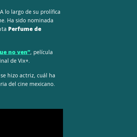
lo largo de su prolífica
cine. Ha sido nominada
inta
Perfume de
que no ven”
, película
inal de Vix+.
se hizo actriz, cuál ha
ria del cine mexicano.