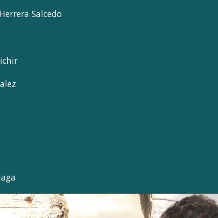
Herrera Salcedo
chir
alez
o
laga