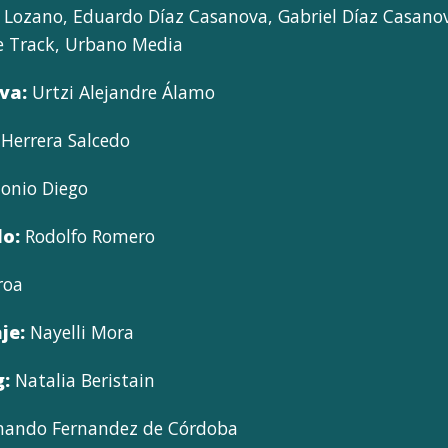
Lozano, Eduardo Díaz Casanova, Gabriel Díaz Casanova
ce Track, Urbano Media
va:
Urtzi Alejandre Álamo
Herrera Salcedo
onio Diego
do:
Rodolfo Romero
roa
je:
Nayelli Mora
g:
Natalia Beristain
nando Fernandez de Córdoba