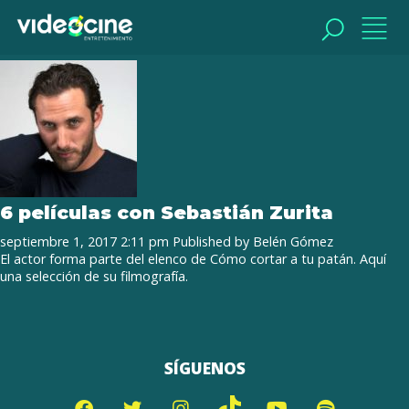
Tag Archive: Eddie Reynolds y Los
Ángeles de Acero
BUSCAR
BUSCAR
6 películas con Sebastián Zurita
septiembre 1, 2017 2:11 pm
Published by
Belén Gómez
El actor forma parte del elenco de Cómo cortar a tu patán. Aquí
una selección de su filmografía.
SÍGUENOS