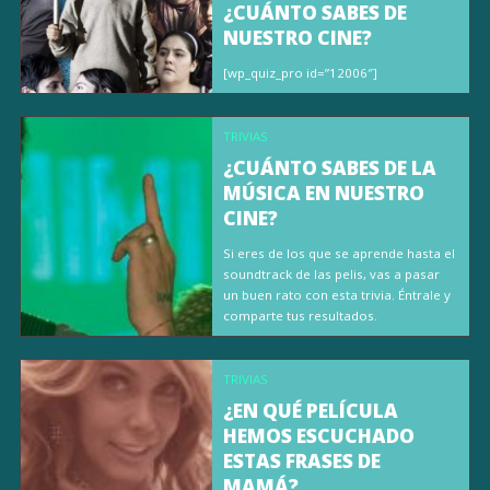
¿CUÁNTO SABES DE
NUESTRO CINE?
[wp_quiz_pro id=”12006″]
TRIVIAS
¿CUÁNTO SABES DE LA
MÚSICA EN NUESTRO
CINE?
Si eres de los que se aprende hasta el
soundtrack de las pelis, vas a pasar
un buen rato con esta trivia. Éntrale y
comparte tus resultados.
TRIVIAS
¿EN QUÉ PELÍCULA
HEMOS ESCUCHADO
ESTAS FRASES DE
MAMÁ?