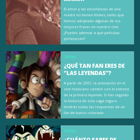
El amor y las enseñanzas de una
madre no tienen límites, tanto que
hemos adoptado algunas de sus
mejores frases en nuestro cine.
¿Puedes adivinar a qué películas
pertenecen?
TRIVIAS
¿QUÉ TAN FAN ERES DE
“LAS LEYENDAS”?
A partir de 2007, la animación en el
cine mexicano cambió con el estreno
de la primera leyenda. Si has seguido
la historia de esta saga seguro
tendrás todas las respuestas de un
fan de hueso colorado.
TRIVIAS
¿CUÁNTO SABES DE