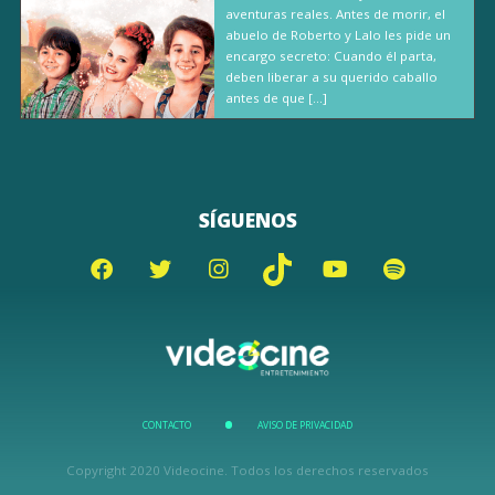
aventuras reales. Antes de morir, el
abuelo de Roberto y Lalo les pide un
encargo secreto: Cuando él parta,
deben liberar a su querido caballo
antes de que […]
SÍGUENOS
CONTACTO
AVISO DE PRIVACIDAD
Copyright 2020 Videocine. Todos los derechos reservados