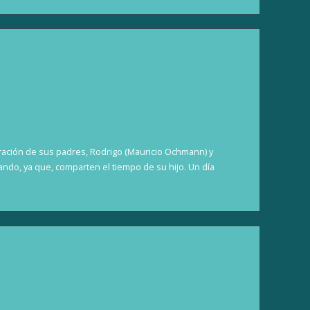
aración de sus padres, Rodrigo (Mauricio Ochmann) y
uando, ya que, comparten el tiempo de su hijo. Un día