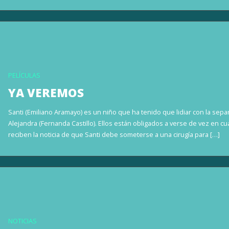
PELÍCULAS
YA VEREMOS
Santi (Emiliano Aramayo) es un niño que ha tenido que lidiar con la sep
Alejandra (Fernanda Castillo). Ellos están obligados a verse de vez en c
reciben la noticia de que Santi debe someterse a una cirugía para […]
NOTICIAS