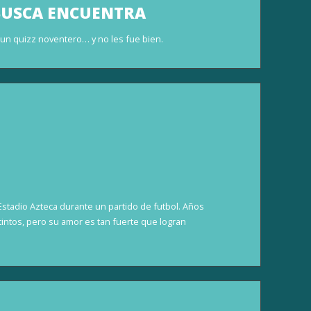
 BUSCA ENCUENTRA
 un quizz noventero… y no les fue bien.
stadio Azteca durante un partido de futbol. Años
stintos, pero su amor es tan fuerte que logran