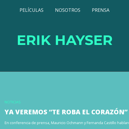
PELÍCULAS
NOSOTROS
PRENSA
ERIK HAYSER
NOTICIAS
YA VEREMOS “TE ROBA EL CORAZÓN”
En conferencia de prensa, Mauricio Ochmann y Fernanda Castillo hablaron