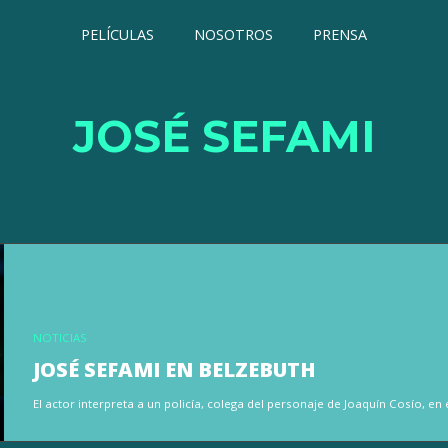
PELÍCULAS
NOSOTROS
PRENSA
JOSÉ SEFAMI
NOTICIAS
JOSÉ SEFAMI EN BELZEBUTH
El actor interpreta a un policía, colega del personaje de Joaquín Cosío, en 