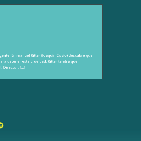
 agente Emmanuel Ritter (Joaquín Cosío) descubre que
ara detener esta crueldad, Ritter tendrá que
. Director: […]