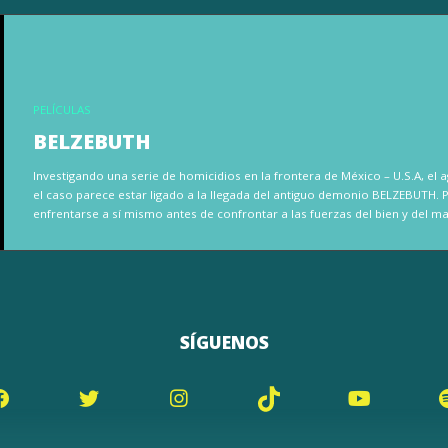
PELÍCULAS
BELZEBUTH
Investigando una serie de homicidios en la frontera de México – U.S.A, el
el caso parece estar ligado a la llegada del antiguo demonio BELZEBUTH. P
enfrentarse a sí mismo antes de confrontar a las fuerzas del bien y del mal
SÍGUENOS