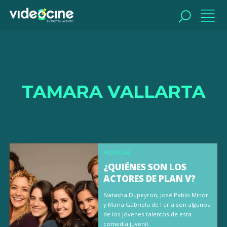
BUSCAR
TAMARA VALLARTA
NOTICIAS
¿QUIÉNES SON LOS
ACTORES DE PLAN V?
Natasha Dupeyron, José Pablo Minor
y María Gabriela de Faría son algunos
de los jóvenes talentos de esta
comedia juvenil.