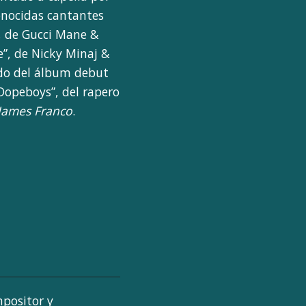
conocidas cantantes
, de Gucci Mane &
”, de Nicky Minaj &
do del álbum debut
 Dopeboys”, del rapero
James Franco
.
mpositor y