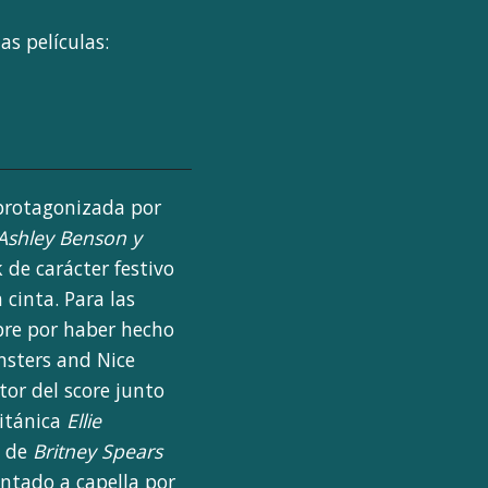
s películas:
 protagonizada por
Ashley Benson y
 de carácter festivo
 cinta. Para las
ebre por haber hecho
onsters and Nice
or del score junto
ritánica
Ellie
, de
Britney Spears
antado a capella por