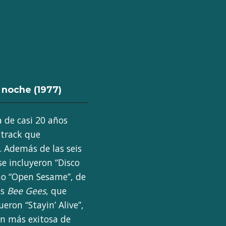
 noche (1977)
 de casi 20 años
dtrack que
 Además de las seis
se incluyeron “Disco
mo “Open Sesame”, de
os
Bee Gees
, que
eron “Stayin’ Alive”,
ón más exitosa de