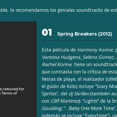
able, te recomendamos los geniales soundtracks de esta
01
Spring Breakers (2012)
Esta película de
Harmony Korine
,
Vanessa Hudgens, Selena Gomez, 
Rachel Korine
, tiene un soundtrack
que contrasta con la crítica de esta
fiestas de playa, el realizador (cél
el guión de Kids) incluye “Scary M
Sprites”, del
dj Skrillex
(también aut
con
Cliff Martinez
); “Lights” de la b
Goulding
; “…Baby One More Time”
(además se incluye “Everytime”), c