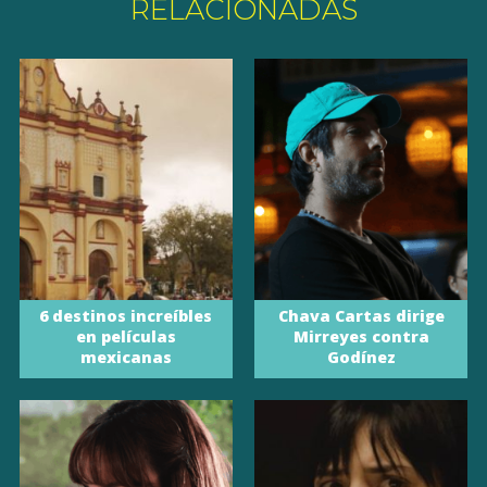
RELACIONADAS
6 destinos increíbles
Chava Cartas dirige
en películas
Mirreyes contra
mexicanas
Godínez