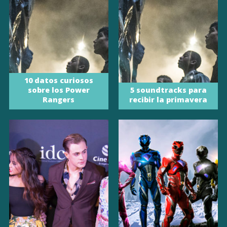
10 datos curiosos
sobre los Power
5 soundtracks para
Rangers
recibir la primavera