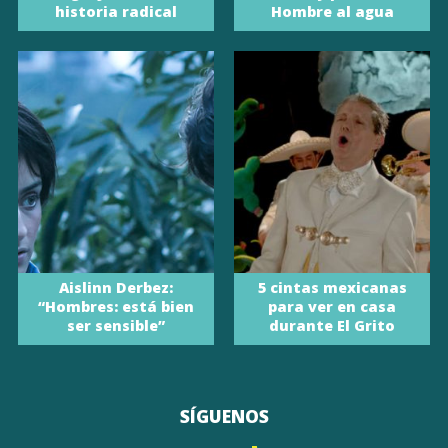
historia radical
Hombre al agua
Aislinn Derbez:
5 cintas mexicanas
“Hombres: está bien
para ver en casa
ser sensible”
durante El Grito
SÍGUENOS