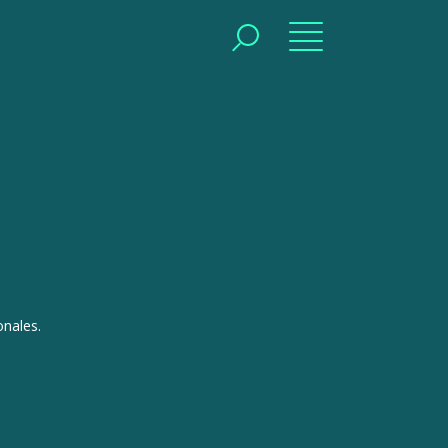
BUSCAR
BUSCAR
nales.