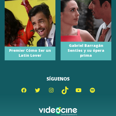
Gabriel Barragán
Premier Cómo Ser un
Sentíes y su ópera
Latin Lover
prima
SÍGUENOS