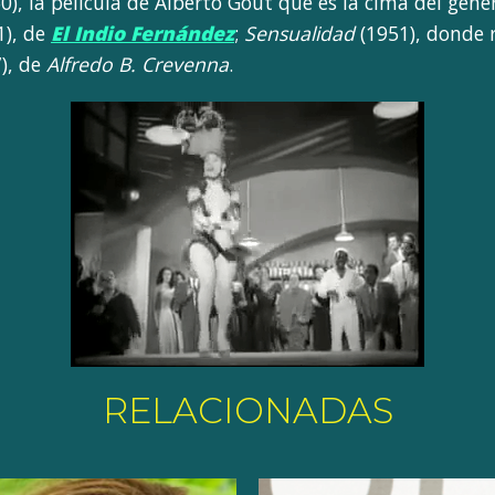
0), la película de Alberto Gout que es la cima del gén
1), de
El Indio Fernández
;
Sensualidad
(1951), donde r
), de
Alfredo B. Crevenna
.
RELACIONADAS