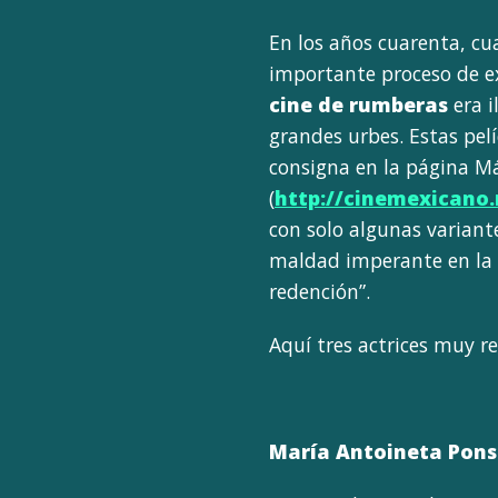
En los años cuarenta, c
importante proceso de ex
cine de rumberas
era i
grandes urbes. Estas pel
consigna en la página M
(
http://cinemexicano
con solo algunas variante
maldad imperante en la 
redención”.
Aquí tres actrices muy r
María Antoineta Pons