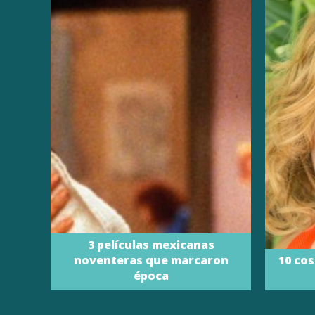
3 películas mexicanas
noventeras que marcaron
10 cos
época