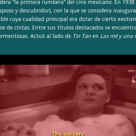
idera “la primera rumbera” del cine mexicano. En 193
sposo y descubridor), con la que se considera inaugura
able cuya cualidad principal era dotar de cierto exoti
se de cintas. Entre sus títulos destacados se encuent
rmentosas. Actuó al lado de
Tin Tan
en
Las mil y una