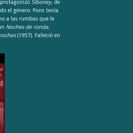
8 protagonizó
Siboney
, de
do el género. Pons tenía
smo a las rumbas que le
ran
Noches de ronda
,
 noches
(1957). Falleció en