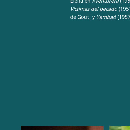
Elena en
Aventurera
(195
Víctimas del pecado
(195
de Gout, y
Yambaó
(1957