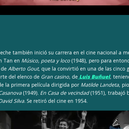
che también inició su carrera en el cine nacional a m
in Tan en
Músico, poeta y loco
(1948), pero para entonc
, de
Alberto Gout
, que la convirtió en una de las cinco
rte del elenco de
Gran casino
, de
Luis Buñuel
, tenie
de la primera película dirigida por
Matilde Landeta
, pi
 Casanova
(1949).
En Casa de vecindad
(1951), trabajó 
avid Silva
. Se retiró del cine en 1954.