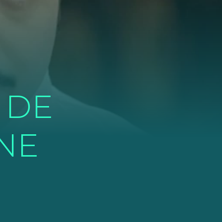
 DE
INE