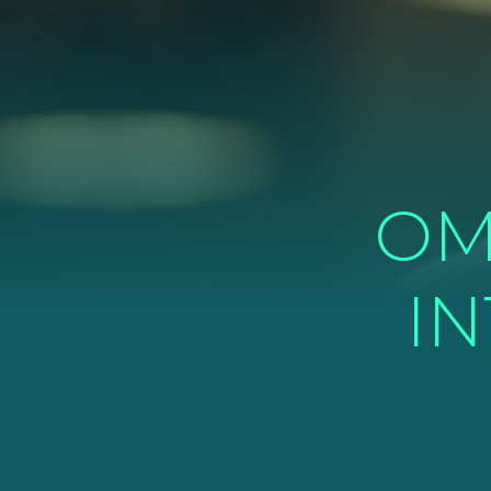
OM
IN