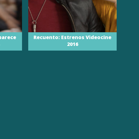
aparece
Recuento: Estrenos Videocine
a
2016