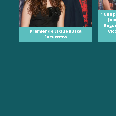
“Una p
Jua
Regue
Premier de El Que Busca
Vic
Encuentra