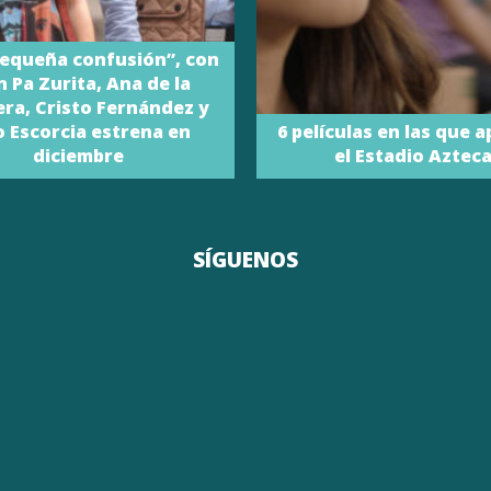
equeña confusión”, con
n Pa Zurita, Ana de la
ra, Cristo Fernández y
o Escorcia estrena en
6 películas en las que 
diciembre
el Estadio Aztec
SÍGUENOS
CONTACTO
AVISO DE PRIVACIDAD