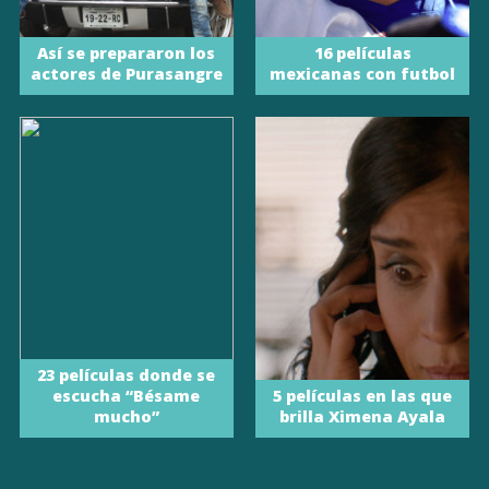
Así se prepararon los
16 películas
actores de Purasangre
mexicanas con futbol
23 películas donde se
escucha “Bésame
5 películas en las que
mucho”
brilla Ximena Ayala