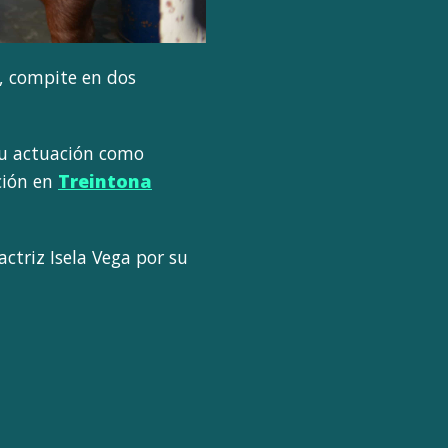
, compite en dos
u actuación como
ción en
Treintona
actriz Isela Vega por su