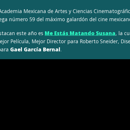
Academia Mexicana de Artes y Ciencias Cinematográfica
ega número 59 del máximo galardón del cine mexicano,
stacan este año es
Me Estás Matando Susana
, la c
ejor Película, Mejor Director para Roberto Sneider, Di
 para
Gael García Bernal
.