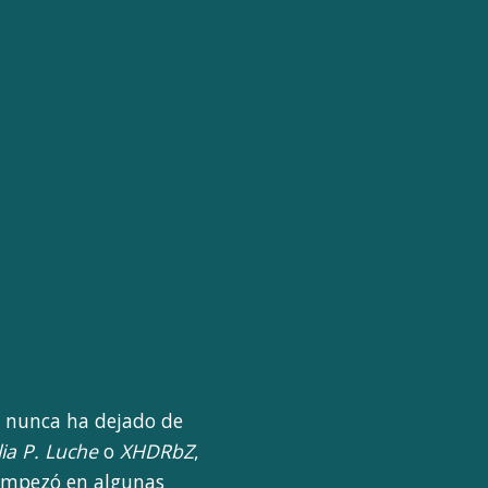
ue nunca ha dejado de
lia P. Luche
o
XHDRbZ
,
 empezó en algunas