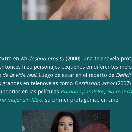
extra en
Mi destino eres tú
(2000), una telenovela pro
 entonces hizo personajes pequeños en diferentes mel
 de la vida real
. Luego de estar en el reparto de
Défici
s grandes en telenovelas como
Destilando amor
(2007)
undarios en las películas
Rumbos paralelos
,
No manche
na mujer sin filtro
, su primer protagónico en cine.