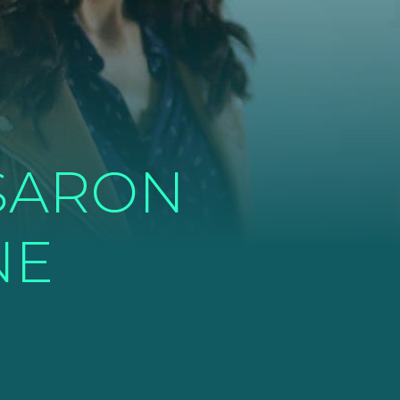
ASARON
NE