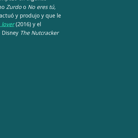
omo
Zurdo
o
No eres tú,
 actuó y produjo y que le
 lover
(2016) y el
e Disney
The Nutcracker