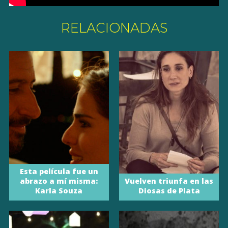
RELACIONADAS
Esta película fue un
abrazo a mí misma:
Vuelven triunfa en las
Karla Souza
Diosas de Plata