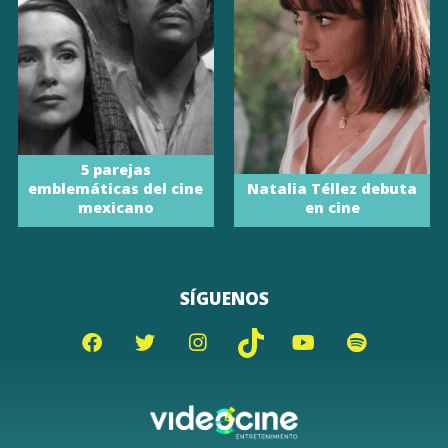
5 parejas
emblemáticas del cine
Natalia Téllez debuta
mexicano
en cine
SÍGUENOS