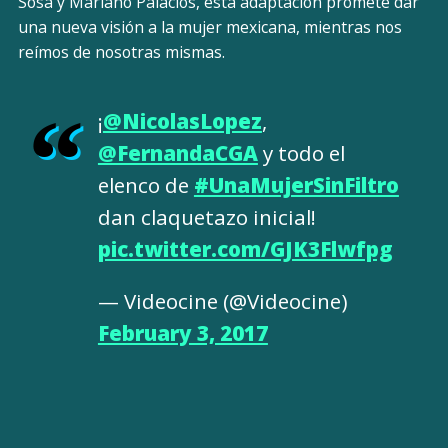
Sosa y Mariano Palacios, esta adaptación promete dar
una nueva visión a la mujer mexicana, mientras nos
reímos de nosotras mismas.
¡
@NicolasLopez
,
@FernandaCGA
y todo el
elenco de
#UnaMujerSinFiltro
dan claquetazo inicial!
pic.twitter.com/GJK3Flwfpg
— Videocine (@Videocine)
February 3, 2017