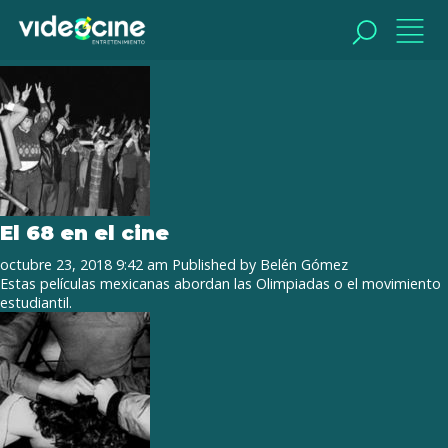
Tag Archive: Leobardo López
Arretche
BUSCAR
BUSCAR
El 68 en el cine
octubre 23, 2018 9:42 am
Published by
Belén Gómez
Estas películas mexicanas abordan las Olimpiadas o el movimiento
estudiantil.