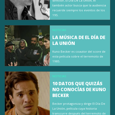
director, El Día De La Unión, el
también actor busca que la audiencia
recuerde siempre los eventos de los
19S.
NOTICIAS
LA MÚSICA DE EL DÍA DE
LA UNIÓN
Kuno Becker es coautor del score de
esta película sobre el terremoto de
1985.
NOTICIAS
10 DATOS QUE QUIZÁS
NO CONOCÍAS DE KUNO
BECKER
Becker protagoniza y dirige El Día De
La Unión, película cuya historia
transcurre después del terremoto de