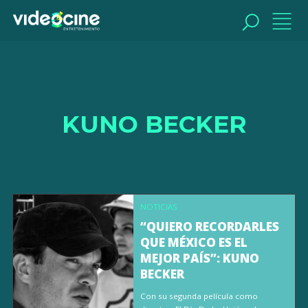
BUSCAR
KUNO BECKER
NOTICIAS
“QUIERO RECORDARLES
QUE MÉXICO ES EL
MEJOR PAÍS”: KUNO
BECKER
Con su segunda película como