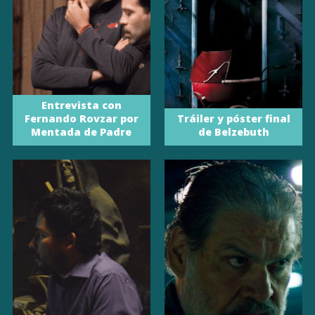
Entrevista con
Fernando Rovzar por
Tráiler y póster final
Mentada de Padre
de Belzebuth