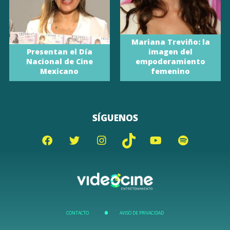
Mariana Treviño: la
Presentan el Día
imagen del
Nacional de Cine
empoderamiento
Mexicano
femenino
SÍGUENOS
CONTACTO
AVISO DE PRIVACIDAD