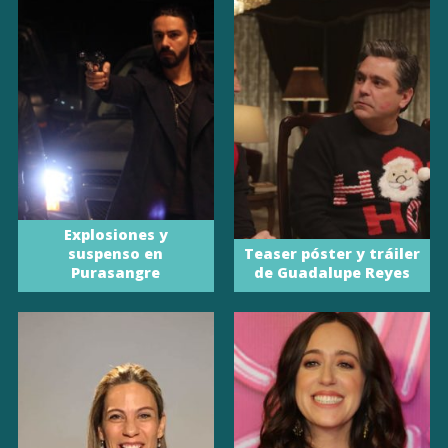
Explosiones y
suspenso en
Teaser póster y tráiler
Purasangre
de Guadalupe Reyes