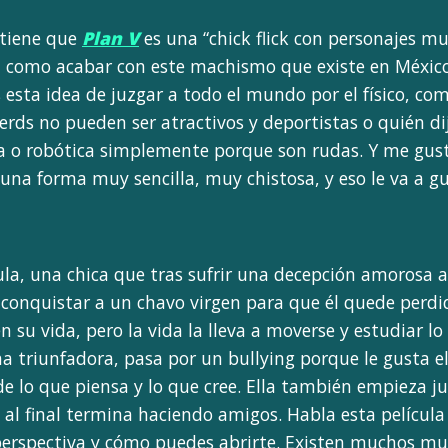
tiene que
Plan V
es una “chick flick con personajes mu
 como acabar con este machismo que existe en Méxic
 esta idea de juzgar a todo el mundo por el físico, com
nerds no pueden ser atractivos y deportistas o quién d
ía o robótica simplemente porque son rudas. Y me gu
 una forma muy sencilla, muy chistosa, y eso le va a g
la, una chica que tras sufrir una decepción amorosa a
conquistar a un chavo virgen para que él quede per
 su vida, pero la vida la lleva a moverse y estudiar l
na triunfadora, pasa por un bullying porque le gusta e
ende lo que piensa y lo que cree. Ella también empieza 
o al final termina haciendo amigos. Habla esta película
perspectiva y cómo puedes abrirte. Existen muchos 