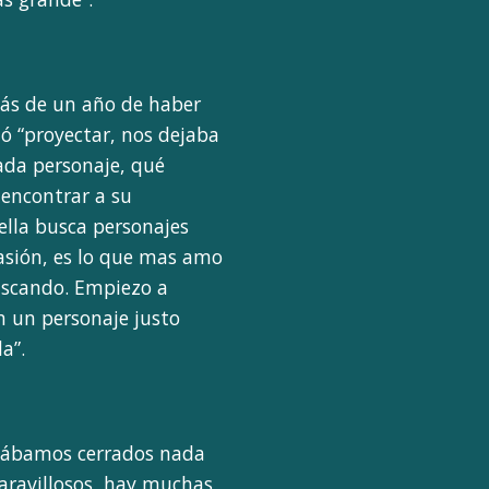
más de un año de haber
tió “proyectar, nos dejaba
cada personaje, qué
 encontrar a su
ella busca personajes
pasión, es lo que mas amo
uscando. Empiezo a
n un personaje justo
a”.
stábamos cerrados nada
aravillosos, hay muchas