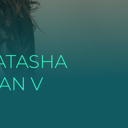
ATASHA
AN V