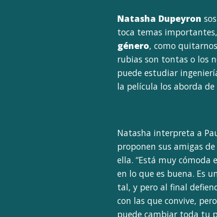
Natasha Dupeyron
sos
toca temas importantes,
género
, como quitarnos
rubias son tontas o los 
puede estudiar ingenier
la película los aborda de
Natasha interpreta a Pau
proponen sus amigas de 
ella. “Está muy cómoda en
en lo que es buena. Es u
tal, y pero al final defi
con las que convive, per
puede cambiar toda tu 