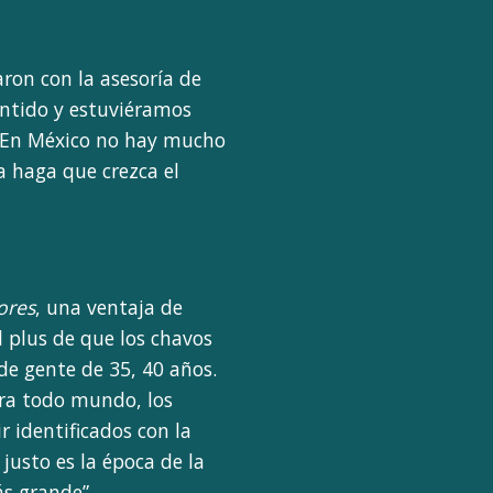
aron con la asesoría de
entido y estuviéramos
. En México no hay mucho
a haga que crezca el
lores
, una ventaja de
l plus de que los chavos
 de gente de 35, 40 años.
ara todo mundo, los
r identificados con la
 justo es la época de la
ás grande”.