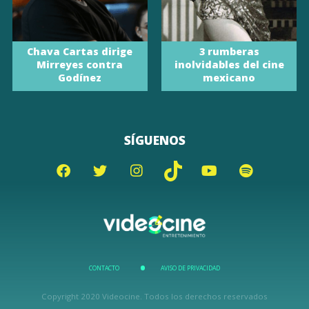
Chava Cartas dirige
3 rumberas
Mirreyes contra
inolvidables del cine
Godínez
mexicano
SÍGUENOS
CONTACTO
AVISO DE PRIVACIDAD
Copyright 2020 Videocine. Todos los derechos reservados