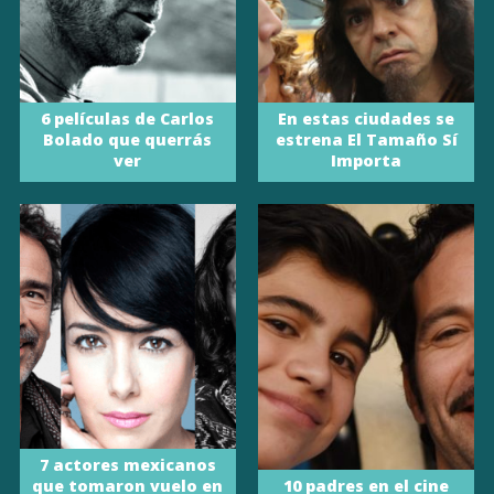
6 películas de Carlos
En estas ciudades se
Bolado que querrás
estrena El Tamaño Sí
ver
Importa
7 actores mexicanos
que tomaron vuelo en
10 padres en el cine