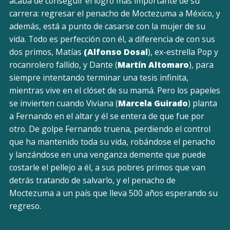
acaba de conseguir el logro más importante de su
carrera: regresar el penacho de Moctezuma a México, y
además, está a punto de casarse con la mujer de su
vida. Todo es perfección con él, a diferencia de con sus
dos primos, Matías
(Alfonso Dosal
), ex-estrella Pop y
rocanrolero fallido, y Dante (
Martín Altomaro
), para
siempre intentando terminar una tesis infinita,
mientras vive en el clóset de su mamá. Pero los papeles
se invierten cuando Viviana (
Marcela Guirado
) planta
a Fernando en el altar y él se entera de que fue por
otro. De golpe Fernando truena, perdiendo el control
que ha mantenido toda su vida, robándose el penacho
y lanzándose en una venganza demente que puede
costarle el pellejo a él, a sus pobres primos que van
detrás tratando de salvarlo, y el penacho de
Moctezuma a un país que lleva 500 años esperando su
regreso.