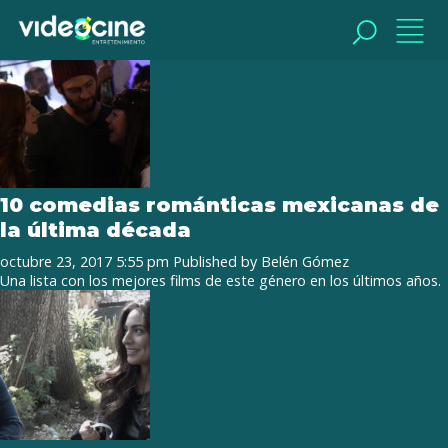
Tag Archive: comedia romántica
BUSCAR
BUSCAR
10 comedias románticas mexicanas de
la última década
octubre 23, 2017 5:55 pm
Published by
Belén Gómez
Una lista con los mejores films de este género en los últimos años.