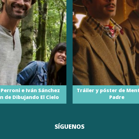
 Perroni e Iván Sánchez
Tráiler y póster de Men
n de Dibujando El Cielo
Padre
SÍGUENOS