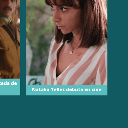
tada de
Natalia Téllez debuta en cine