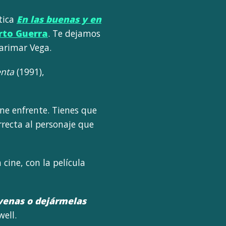
tica
En las buenas y en
rto Guerra
. Te dejamos
Marimar Vega.
enta
(1991),
ene enfrente. Tienes que
orrecta al personaje que
 cine, con la película
 venas o dejármelas
ell.