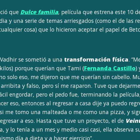
eció que
Dulce familia
, película que estrena este 10 
a y una serie de temas arriesgados (como el de las rel
ualquier cosa) que lo hicieron aceptar el papel de Beto
 Vadhir se sometió a una
transformación física
. “M
kilos) porque querían que Tami (
Fernanda Castillo
)
Y no solo eso, me dijeron que me querían sin cabello. 
arribita y falso, pero sí me raparon. Tuve que dejarm
cil engordar, pero el pedo fue, terminando la película,
er eso, entonces al regresar a casa dije ya puedo regre
 si me tomo una malteada o me como una pizza, y sigu
egresar a eso. Hasta que tuve un proyecto, el de
Veint
ía, y lo tenía a un mes y medio casi casi, ella observa 
mo día a dieta y a hacer ejercicio”.