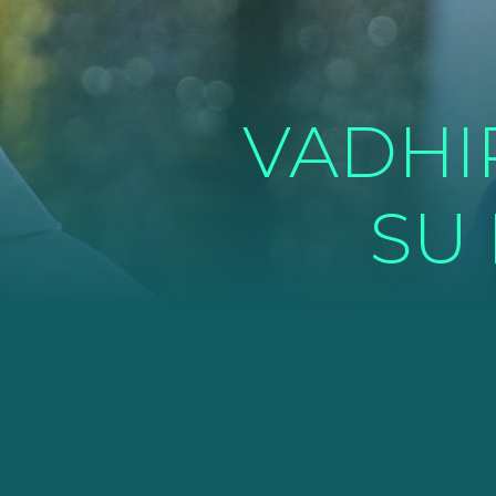
VADHI
SU 