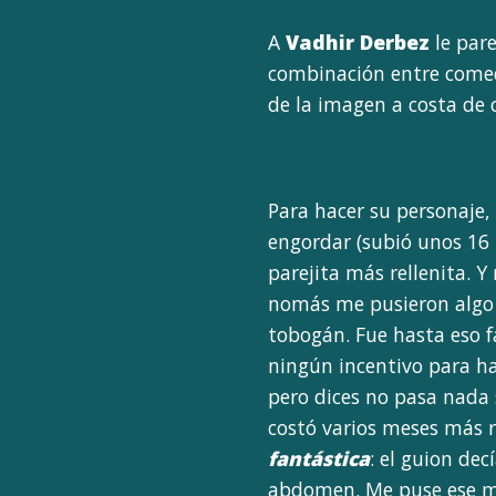
A
Vadhir Derbez
le par
combinación entre comedi
de la imagen a costa de c
Para hacer su personaje,
engordar (subió unos 16 
parejita más rellenita. 
nomás me pusieron algo 
tobogán. Fue hasta eso fá
ningún incentivo para hac
pero dices no pasa nada
costó varios meses más r
fantástica
: el guion dec
abdomen. Me puse ese mis