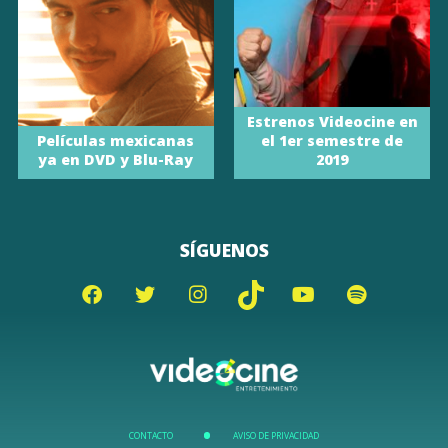
Estrenos Videocine en
Películas mexicanas
el 1er semestre de
ya en DVD y Blu-Ray
2019
SÍGUENOS
CONTACTO
AVISO DE PRIVACIDAD