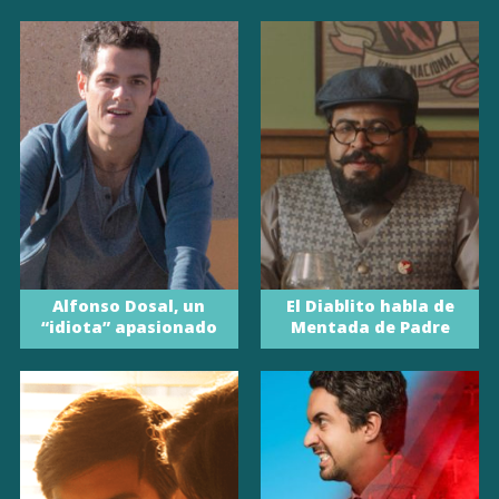
Alfonso Dosal, un
El Diablito habla de
“idiota” apasionado
Mentada de Padre