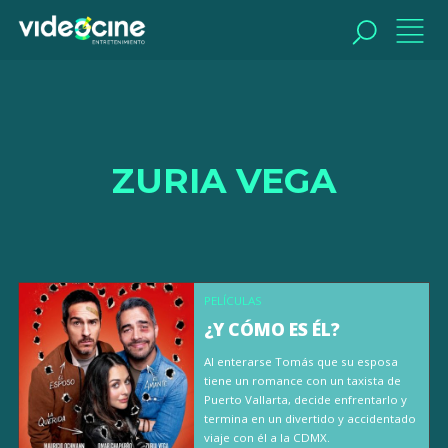
BUSCAR
ZURIA VEGA
PELÍCULAS
¿Y CÓMO ES ÉL?
Al enterarse Tomás que su esposa
tiene un romance con un taxista de
Puerto Vallarta, decide enfrentarlo y
termina en un divertido y accidentado
viaje con él a la CDMX.