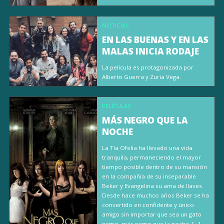
NOTICIAS
EN LAS BUENAS Y EN LAS
MALAS INICIA RODAJE
La película es protagonizada por
Alberto Guerra y Zuria Vega.
PELÍCULAS
MÁS NEGRO QUE LA
NOCHE
La Tía Ofelia ha llevado una vida
tranquila, permaneciendo el mayor
tiempo posible dentro de su mansión
en la compañía de su inseparable
Beker y Evangelina su ama de llaves.
Desde hace muchos años Beker se ha
convertido en confidente y único
amigo sin importar que sea un gato
negro, más negro que la noche. […]